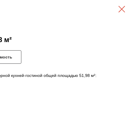
8 м²
имость
орной кухней-гостиной общей площадью 51,98 м²: