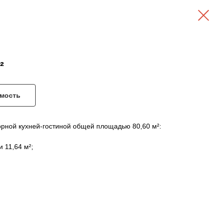
²
имость
орной кухней-гостиной общей площадью 80,60 м²:
 11,64 м²;